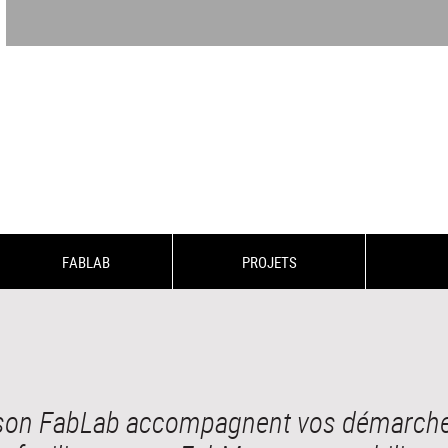
FABLAB
PROJETS
t son FabLab accompagnent vos démarche