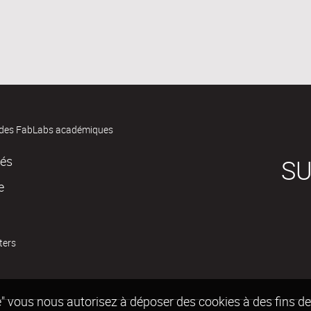
des FabLabs académiques
tés
SU
e
ters
epte" vous nous autorisez à déposer des cookies à des fins 