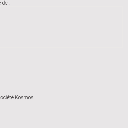
é de :
Société Kosmos.