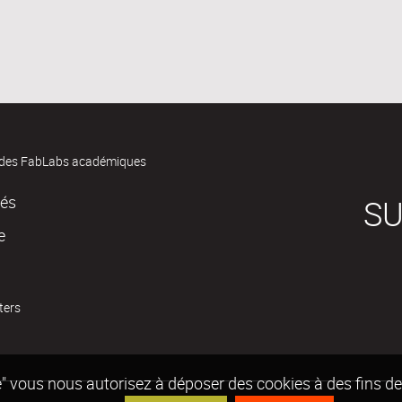
des FabLabs académiques
tés
SU
e
ters
epte" vous nous autorisez à déposer des cookies à des fins 