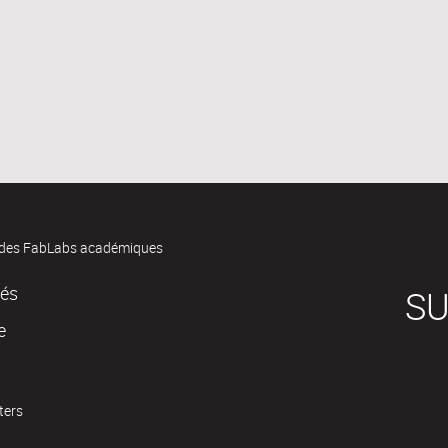
des FabLabs académiques
tés
SU
e
ters