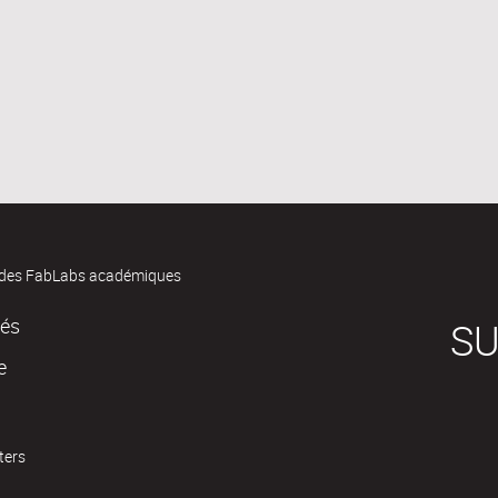
des FabLabs académiques
tés
SU
e
ters