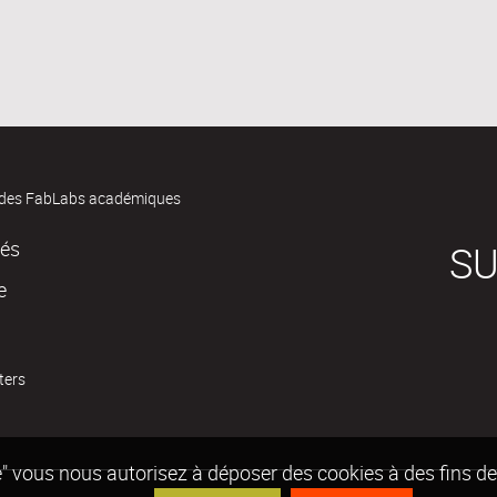
des FabLabs académiques
tés
SU
e
ters
epte" vous nous autorisez à déposer des cookies à des fins 