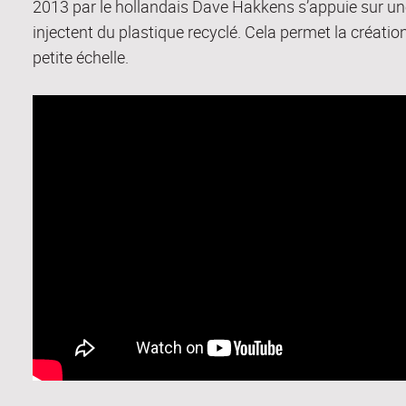
2013 par le hollandais Dave Hakkens s’appuie sur une 
injectent du plastique recyclé. Cela permet la créatio
petite échelle.