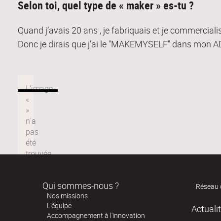
Selon toi, quel type de « maker » es-tu ?
Quand j’avais 20 ans , je fabriquais et je commercia
Donc je dirais que j’ai le "MAKEMYSELF" dans mon A
Qui sommes-nous ?
Réseau 
Nos missions
L'équipe
Actuali
Accompagnement à l'innovation